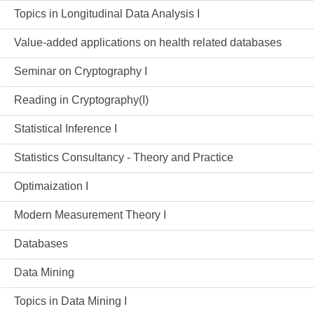
Topics in Longitudinal Data Analysis I
Value-added applications on health related databases
Seminar on Cryptography I
Reading in Cryptography(I)
Statistical Inference I
Statistics Consultancy - Theory and Practice
Optimaization I
Modern Measurement Theory I
Databases
Data Mining
Topics in Data Mining I