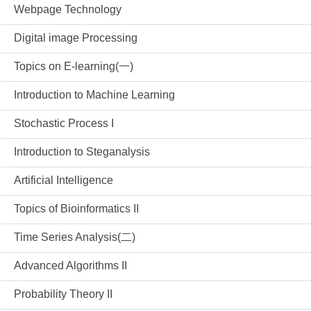
Webpage Technology
Digital image Processing
Topics on E-learning(一)
Introduction to Machine Learning
Stochastic Process I
Introduction to Steganalysis
Artificial Intelligence
Topics of Bioinformatics II
Time Series Analysis(二)
Advanced Algorithms II
Probability Theory II