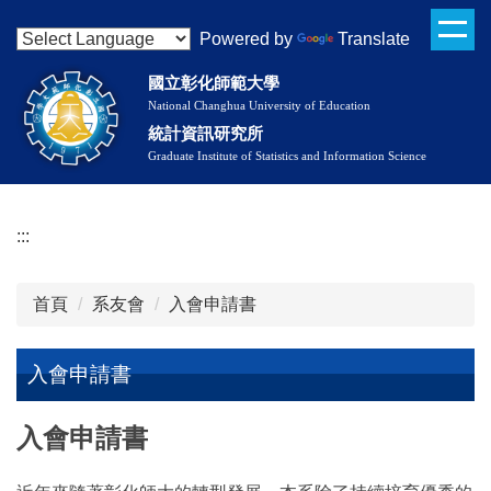
跳
Powered by
Translate
到
主
國立彰化師範大學
要
National Changhua University of Education
內
統計資訊研究所
容
Graduate Institute of Statistics and Information Science
區
:::
首頁
系友會
入會申請書
入會申請書
入會申請書
入會申請書