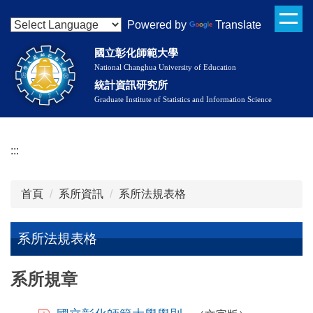
跳
Powered by
Translate
到
主
國立彰化師範大學
要
National Changhua University of Education
內
統計資訊研究所
容
Graduate Institute of Statistics and Information Science
區
:::
首頁
系所資訊
系所法規表格
系所法規表格
系所法規表格
系所規章