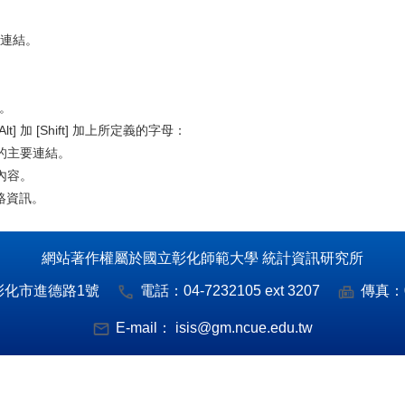
要連結。
訊。
] 加 [Shift] 加上所定義的字母：
站的主要連結。
述內容。
聯絡資訊。
網站著作權屬於國立彰化師範大學 統計資訊研究所
彰化市進德路1號
電話：
04-7232105 ext 3207
傳真：
E-mail：
isis@gm.ncue.edu.tw