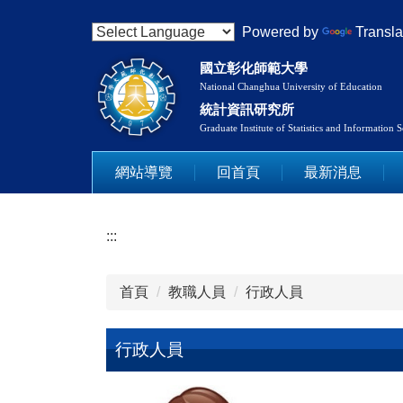
跳
Powered by
Transla
到
主
國立彰化師範大學
要
National Changhua University of Education
內
統計資訊研究所
容
Graduate Institute of Statistics and Information 
區
網站導覽
回首頁
最新消息
:::
首頁
教職人員
行政人員
行政人員
行政人員
邱麗卿(行政組員) 教師基本資料