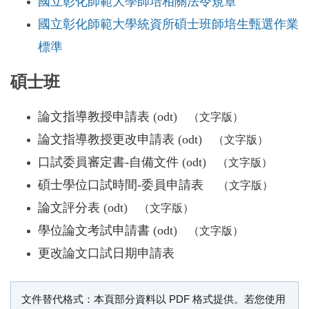
國立彰化師範大學師培相關法令規章
國立彰化師範大學統資所碩士班師培生甄選作業
標準
碩士班
論文指導教授申請表
(
odt
)
碩士班論文指
（文字版）
論文指導教授更改申請表
(
odt
)
碩士班
（文字版）
口試委員審定書-自備文件
(
odt
)
口試委
（文字版）
碩士學位口試時間-委員申請表
碩士學
（文字版）
論文評分表
(
odt
)
碩士論文評分表文字版
（文字版）
學位論文考試申請書
(
odt
)
研究生學位論
（文字版）
更改論文口試日期申請表
文件替代格式說明
文件替代格式：本頁部分資料以 PDF 格式提供。若您使用