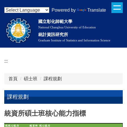
跳
Powered by
Translate
到
主
國立彰化師範大學
要
National Changhua University of Education
內
統計資訊研究所
容
Graduate Institute of Statistics and Information Science
區
:::
首頁
碩士班
課程規劃
課程規劃
課程規劃
統資所碩士班核心能力指標