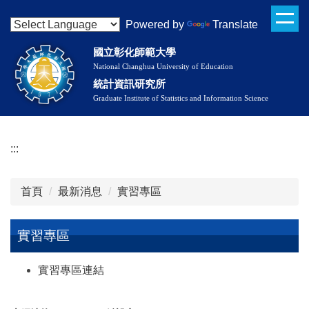
跳
Powered by
Translate
到
主
國立彰化師範大學
要
National Changhua University of Education
內
統計資訊研究所
容
Graduate Institute of Statistics and Information Science
區
:::
首頁
最新消息
實習專區
實習專區
實習專區
實習專區連結