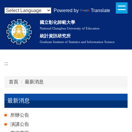
跳
Powered by
Translate
到
主
國立彰化師範大學
要
National Changhua University of Education
內
統計資訊研究所
容
Graduate Institute of Statistics and Information Science
區
:::
首頁
最新消息
最新消息
最新消息
所辦公告
演講公告