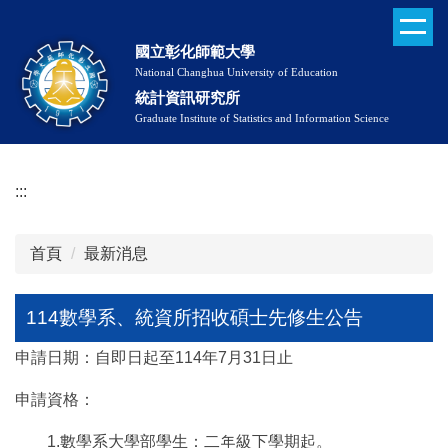
114數學系、統資所招收碩士先修生公告
跳
到
國立彰化師範大學
主
National Changhua University of Education
要
統計資訊研究所
內
Graduate Institute of Statistics and Information Science
容
區
:::
首頁
最新消息
114數學系、統資所招收碩士先修生公告
申請日期：自即日起至114年7月31日止
申請資格：
1.數學系大學部學生：二年級下學期起。