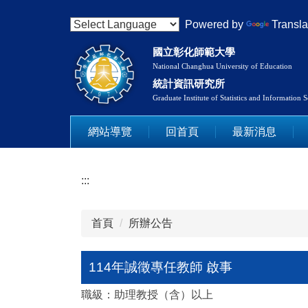
114年誠徵專任教師 啟事
跳
Powered by
Transla
到
主
國立彰化師範大學
要
National Changhua University of Education
內
統計資訊研究所
容
Graduate Institute of Statistics and Information 
區
網站導覽
回首頁
最新消息
:::
首頁
所辦公告
114年誠徵專任教師 啟事
職級：助理教授（含）以上