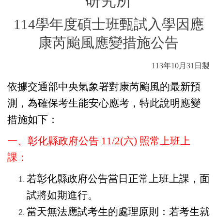
研究所
114
學年度碩士班甄試入學因應
康芮颱風應變措施公告
113
年
10
月
31
日製
依據交通部中央氣象署對康芮颱風的最新預
測，為確保考生能安心應考，特此說明應變
措施如下：
一、彰化縣政府公告
11/2(
六
)
照常上班上
課：
若彰化縣政府公告當日正常上班上課，面
試將如期進行。
當天無法應試考生的處理原則：若考生就