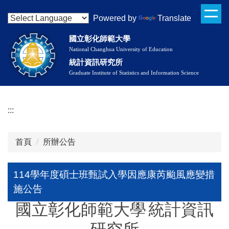
114學年度碩士班甄試入學因應康芮颱風應變措施公告
跳
Powered by
Translate
到
主
國立彰化師範大學
要
National Changhua University of Education
內
統計資訊研究所
容
Graduate Institute of Statistics and Information Science
區
:::
首頁
所辦公告
114學年度碩士班甄試入學因應康芮颱風應變措
施公告
國立彰化師範大學
統計資訊