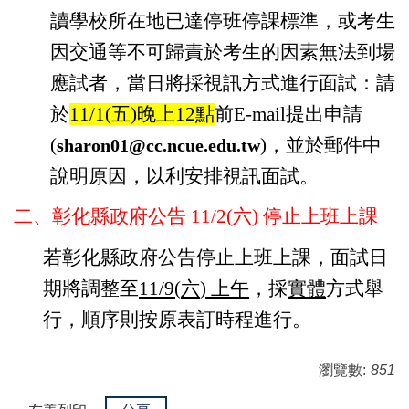
讀學校所在地已達停班停課標準，或考生
因交通等不可歸責於考生的因素無法到場
應試者，當日將採視訊方式進行面試：請
於
11/1(
五
)
晚上
12
點
前
E-mail
提出申請
(
)
，並於郵件中
sharon01@cc.ncue.edu.tw
說明原因，以利安排視訊面試。
二、彰化縣政府公告 11/2(六) 停止上班上課
若彰化縣政府公告停止上班上課，面試日
期將調整至
11/9(
六
)
上午
，採
實體
方式舉
行，順序則按原表訂時程進行。
瀏覽數:
851