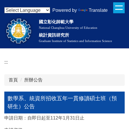
數學系、統資所招收五年一貫修讀碩士班（預研生）公告
跳
Powered by
Translate
到
主
國立彰化師範大學
要
National Changhua University of Education
內
統計資訊研究所
容
Graduate Institute of Statistics and Information Science
區
:::
首頁
所辦公告
數學系、統資所招收五年一貫修讀碩士班（預
研生）公告
申請日期：自即日起至112年1月31日止